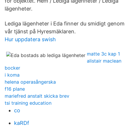
för objektet. Hem / Lediga lägenheter / Lediga
lägenheter.
Lediga lägenheter i Eda finner du smidigt genom
vår tjänst på Hyresmäklaren.
Hur uppdatera swish
matte 3c kap 1
alistair maclean
bocker
i koma
helena operasångerska
f16 plane
mariefred anstalt skicka brev
tsi training education
co
kaRDf